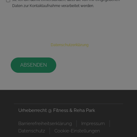
Daten zur Kontaktaufnahme verarbeitet werden.
*=Pflichtfeld
Die Einwilligung kann jederzeit widerrufen werden. Dazu send uns
einfach eine Nachricht an: info@fitness-reha-park.de Mehr Informationen
findest du auch in unserer
Datenschutzerklärung
.
ABSENDEN
Urheberrecht @ Fitness & Reha Park
Barrierefreiheitserklärung
Impressum
Datenschutz
Cookie-Einstellungen