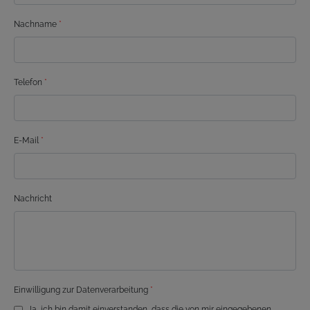
Nachname
*
Telefon
*
E-Mail
*
Nachricht
Einwilligung zur Datenverarbeitung
*
Ja, ich bin damit einverstanden, dass die von mir eingegebenen