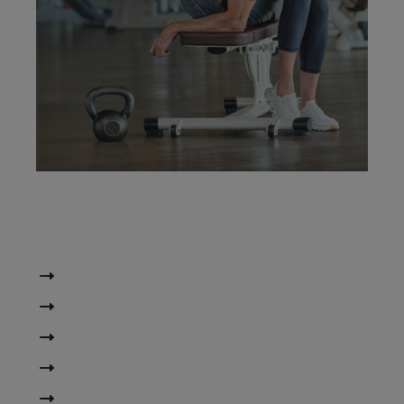
4-Wochen-Programm inkl.
Gesundheits-Check
individuellem Trainingsplan
Nutzung des Trainingsbereichs
Kurse
Nutzung des Dr. Wolff Rückenzentrums u.v.m.