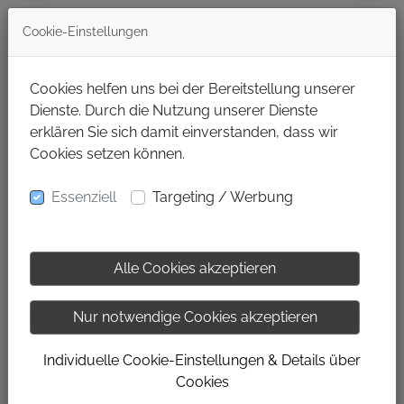
Cookie-Einstellungen
Cookies helfen uns bei der Bereitstellung unserer
Dienste. Durch die Nutzung unserer Dienste
erklären Sie sich damit einverstanden, dass wir
Cookies setzen können.
Essenziell
Targeting / Werbung
Die Initiative „Gesundheit braucht Muskeln“
Alle Cookies akzeptieren
macht auch völlig untrainierten Menschen den
Einstieg in das aktive Muskeltraining leicht.
Nur notwendige Cookies akzeptieren
Das Programm ist ideal für alle, die
unbeschwert und selbstbestimmt ihr Leben
Individuelle Cookie-Einstellungen & Details über
genießen wollen, unabhängig vom Alter.
Cookies