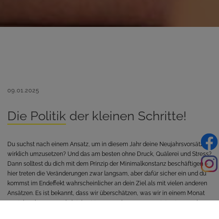
09.01.2025
Die Politik der kleinen Schritte!
Du suchst nach einem Ansatz, um in diesem Jahr deine Neujahrsvorsätze
wirklich umzusetzen? Und das am besten ohne Druck, Quälerei und Stress?
Dann solltest du dich mit dem Prinzip der Minimalkonstanz beschäftigen –
hier treten die Veränderungen zwar langsam, aber dafür sicher ein und du
kommst im Endeffekt wahrscheinlicher an dein Ziel als mit vielen anderen
Ansätzen. Es ist bekannt, dass wir überschätzen, was wir in einem Monat
erreichen können und gleichzeitig unterschätzen, was wir in einem Jahr
erreichen können.