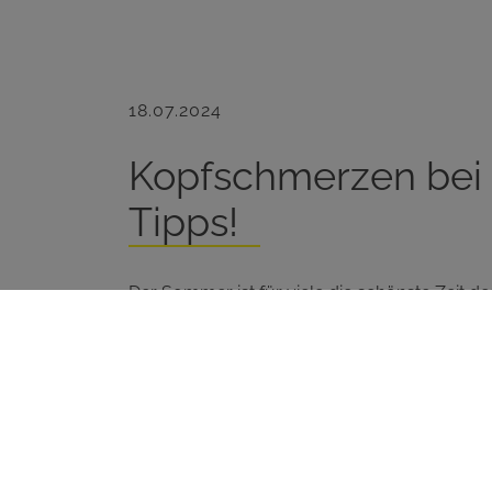
18.07.2024
Kopfschmerzen bei 
Tipps!
Der Sommer ist für viele die schönste Zeit de
unternehmen kann und es lange hell bleibt.
Grad klettert, klagen einige über hitzebedin
machen, die Sommertage zu genießen. Das mus
Tipps behältst du einen kühlen Kopf trotz H
auskosten: