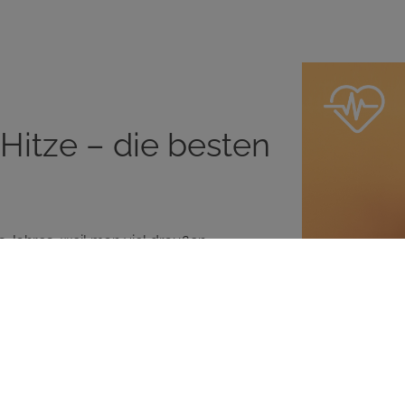
Hitze – die besten
s Jahres, weil man viel draußen
 Doch sobald das Thermometer über 25
gte Kopfschmerzen, die es einem schwer
s nicht sein! Mit ein paar einfachen
itze und kannst den Sommer voll