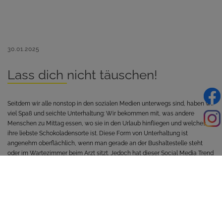
30.01.2025
Lass dich nicht täuschen!
Seitdem wir alle nonstop in den sozialen Medien unterwegs sind, haben wir
viel Spaß und seichte Unterhaltung: Wir bekommen mit, was andere
Menschen zu Mittag essen, wo sie in den Urlaub hinfliegen und welches
ihre liebste Schokoladensorte ist. Diese Form von Unterhaltung ist
angenehm oberflächlich, wenn man gerade an der Bushaltestelle steht
oder im Wartezimmer beim Arzt sitzt. Jedoch hat dieser Social Media Trend
auch seine Schattenseiten und eine davon betrifft speziell die
Fitnessbranche.
Immer öfter sieht man (scheinbar) makellose, nahezu perfekte
Fitnessmodels, die ihr Sixpack und ihre durchtrainierten Beine in die
Kamera halten. Oft machen diese Schönheiten dann noch Werbung für
Eiweißshakes, Proteinriegel oder die neueste Kollektion von namenhaften