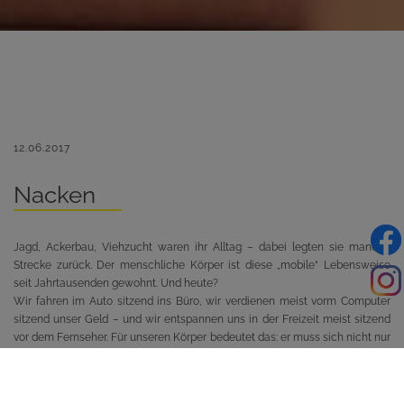
12.06.2017
Nacken
Jagd, Ackerbau, Viehzucht waren ihr Alltag – dabei legten sie manche
Strecke zurück. Der menschliche Körper ist diese „mobile“ Lebensweise
seit Jahrtausenden gewohnt. Und heute?
Wir fahren im Auto sitzend ins Büro, wir verdienen meist vorm Computer
sitzend unser Geld – und wir entspannen uns in der Freizeit meist sitzend
vor dem Fernseher. Für unseren Körper bedeutet das: er muss sich nicht nur
viel zu selten bewegen, sondern – was viel schlimmer ist: immer die
gleiche Haltung einnehmen: sitzen.
Hinzu kommt häufig noch die Belastung durch eine falsche Körperhaltung