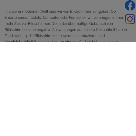
In unserer modernen Welt sind wir von Bildschirmen umgeben. Ob
Smartphones, Tablets, Computer oder Fernseher, wir verbringen immer
mehr Zeit vor Bildschirmen. Doch der übermäßige Gebrauch von
Bildschirmen kann negative Auswirkungen auf unsere Gesundheit haben.
Es ist wichtig, die Bildschirmzeit bewusst zu reduzieren und
Ausgleichsaktivitäten zu finden, um eine gesündere Lebensweise zu
fördern:
Die Auswirkungen von übermäßiger Bildschirmzeit:
Zu viel Bildschirmzeit kann zu verschiedenen gesundheitlichen Problemen
führen. Zum einen belastet sie unsere Augen und kann zu Symptomen wie
trockenen Augen, Augenermüdung und verschwommenem Sehen führen.
Darüber hinaus kann übermäßige Bildschirmzeit auch Schlafstörungen
verursachen, da das blaue Licht der Bildschirme den Schlaf-Wach-
Rhythmus beeinflusst. Zudem führt der übermäßige Gebrauch von
Bildschirmen oft zu Bewegungsmangel, da wir inaktiv bleiben und weniger
Zeit für körperliche Aktivitäten haben. Nicht zuletzt kann der exzessive
Gebrauch von Bildschirmen zu sozialer Isolation führen, da wir weniger Zeit
für persönliche Interaktionen mit anderen Menschen haben.
Wege zur Reduzierung der Bildschirmzeit: