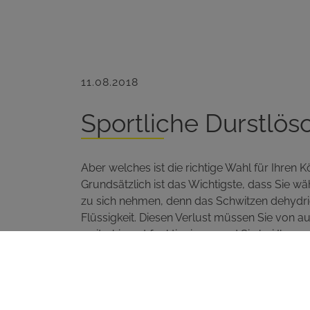
11.08.2018
Sportliche Durstlös
Aber welches ist die richtige Wahl für Ihren 
Grundsätzlich ist das Wichtigste, dass Sie 
zu sich nehmen, denn das Schwitzen dehydrier
Flüssigkeit. Diesen Verlust müssen Sie von a
weiterhin gut funktionieren und Sie bei Ihren
2,5 Liter Flüssigkeit am Tag sind ideal, wenn e
auch mehr.
Aber nicht alle Getränke sind wahre Sporthe
Wir zeigen Ihnen, wie Sie Ihren Durst stille