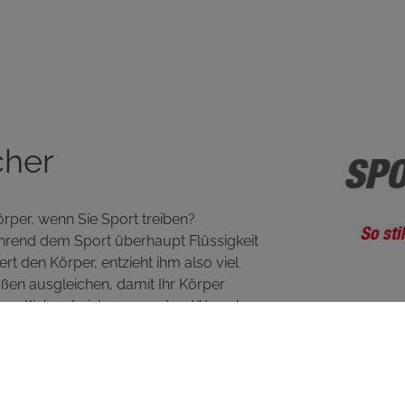
cher
Körper, wenn Sie Sport treiben?
während dem Sport überhaupt Flüssigkeit
t den Körper, entzieht ihm also viel
ußen ausgleichen, damit Ihr Körper
 sportlichen Leistungen unterstützen kann.
s heiß ist oder Sie stark schwitzen, gerne
lden und tun Ihrem Körper etwas Gutes.
n können und von welchen Getränken Sie