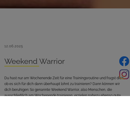
12.06.2025
Weekend Warrior
Du hast nur am Wochenende Zeit für eine Trainingsroutine und fragst dich,
ob es sich für dich dann überhaupt lohnt zu trainieren? Dann können wir
dich beruhigen: So genannte Weekend Warrior, also Menschen, die
ausschließlich am Wochenende trainieren, erzielen nahezu ebenso gute
Ergebnisse, wie Menschen, die alle zwei Tage trainieren – dies belegen
zumindest neueste Studien!
Wissenschaftler des Massachusetts General Hospital in Boston verglichen
die Daten von drei Gruppen miteinander (insgesamt rund 90.000
Teilnehmer) im Rahmen des UK Biobank-Projekts. Die drei Gruppen